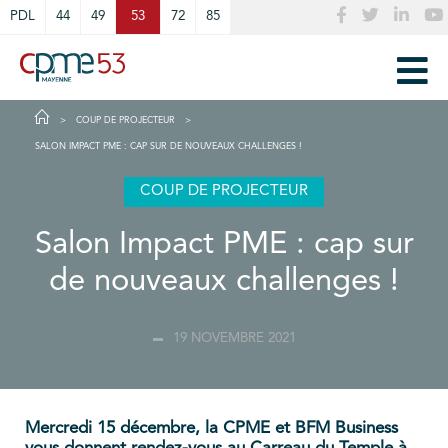
Cookies management panel
PDL
44
49
53
72
85
COUP DE PROJECTEUR
SALON IMPACT PME : CAP SUR DE NOUVEAUX CHALLENGES !
COUP DE PROJECTEUR
Salon Impact PME : cap sur
de nouveaux challenges !
19 NOVEMBRE 2021
Mercredi 15 décembre, la CPME et BFM Business