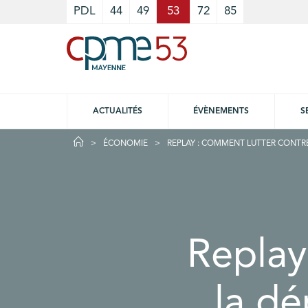
Cookies management panel
PDL
44
49
53
72
85
ACTUALITÉS
ÉVÈNEMENTS
S
ÉCONOMIE
REPLAY : COMMENT LUTTER CONTR
Replay
la d