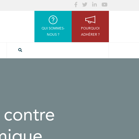
QUI SOMMES-
POURQUOI
NOUS ?
ADHÉRER ?
 contre
mique