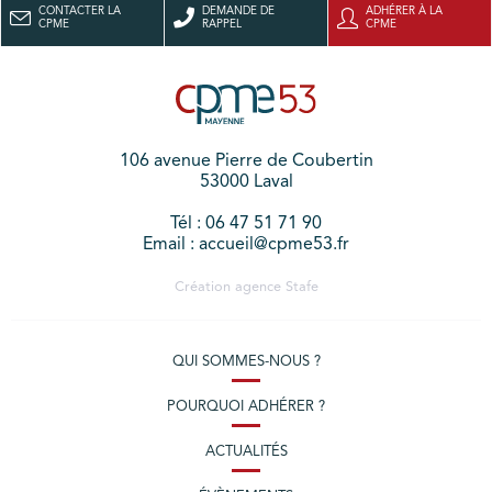
CONTACTER LA
DEMANDE DE
ADHÉRER À LA
CPME
RAPPEL
CPME
106 avenue Pierre de Coubertin
53000 Laval
Tél : 06 47 51 71 90
Email : accueil@cpme53.fr
Création agence
Stafe
QUI SOMMES-NOUS ?
POURQUOI ADHÉRER ?
ACTUALITÉS