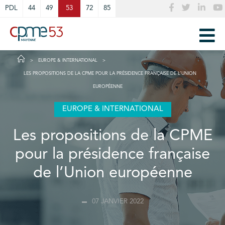
Cookies management panel
PDL
44
49
53
72
85
EUROPE & INTERNATIONAL
LES PROPOSITIONS DE LA CPME POUR LA PRÉSIDENCE FRANÇAISE DE L’UNION
EUROPÉENNE
EUROPE & INTERNATIONAL
Les propositions de la CPME
pour la présidence française
de l’Union européenne
07 JANVIER 2022