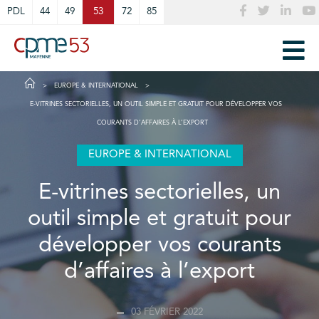
Cookies management panel
PDL
44
49
53
72
85
EUROPE & INTERNATIONAL
E-VITRINES SECTORIELLES, UN OUTIL SIMPLE ET GRATUIT POUR DÉVELOPPER VOS
COURANTS D’AFFAIRES À L’EXPORT
EUROPE & INTERNATIONAL
E-vitrines sectorielles, un
outil simple et gratuit pour
développer vos courants
d’affaires à l’export
03 FÉVRIER 2022