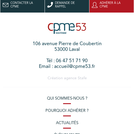
CONTACTER LA
DEMANDE DE
ADHÉRER À LA
CPME
RAPPEL
CPME
106 avenue Pierre de Coubertin
53000 Laval
Tél : 06 47 51 71 90
Email : accueil@cpme53.fr
Création agence
Stafe
QUI SOMMES-NOUS ?
POURQUOI ADHÉRER ?
ACTUALITÉS