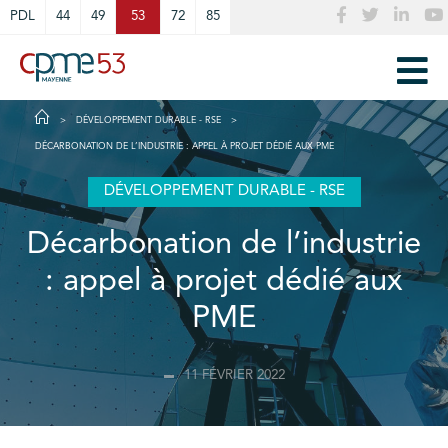
Cookies management panel
PDL
44
49
53
72
85
DÉVELOPPEMENT DURABLE - RSE
DÉCARBONATION DE L’INDUSTRIE : APPEL À PROJET DÉDIÉ AUX PME
DÉVELOPPEMENT DURABLE - RSE
Décarbonation de l’industrie
: appel à projet dédié aux
PME
11 FÉVRIER 2022