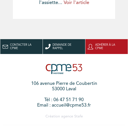
l'assiette...
Voir l'article
CONTACTER LA
DEMANDE DE
ADHÉRER À LA
CPME
RAPPEL
CPME
106 avenue Pierre de Coubertin
53000 Laval
Tél : 06 47 51 71 90
Email : accueil@cpme53.fr
Création agence
Stafe