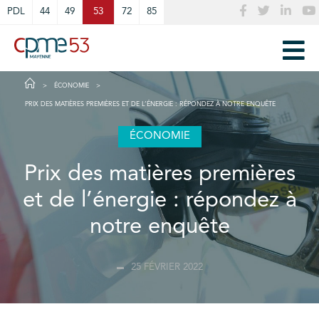
Cookies management panel
PDL
44
49
53
72
85
ÉCONOMIE
PRIX DES MATIÈRES PREMIÈRES ET DE L’ÉNERGIE : RÉPONDEZ À NOTRE ENQUÊTE
ÉCONOMIE
Prix des matières premières
et de l’énergie : répondez à
notre enquête
25 FÉVRIER 2022