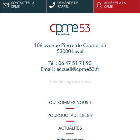
CONTACTER LA
DEMANDE DE
ADHÉRER À LA
CPME
RAPPEL
CPME
106 avenue Pierre de Coubertin
53000 Laval
Tél : 06 47 51 71 90
Email : accueil@cpme53.fr
Création agence
Stafe
QUI SOMMES-NOUS ?
POURQUOI ADHÉRER ?
ACTUALITÉS