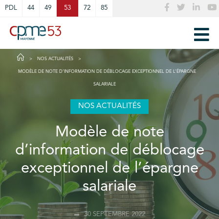
Cookies management panel
PDL
44
49
53
72
85
NOS ACTUALITÉS
MODÈLE DE NOTE D’INFORMATION DE DÉBLOCAGE EXCEPTIONNEL DE L’ÉPARGNE
SALARIALE
NOS ACTUALITÉS
Modèle de note
d’information de déblocage
exceptionnel de l’épargne
salariale
30 SEPTEMBRE 2022