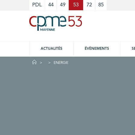
Cookies management panel
PDL
44
49
53
72
85
ACTUALITÉS
ÉVÈNEMENTS
S
ENERGIE