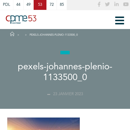
Cookies management panel
PDL
44
49
53
72
85
PEXELS-JOHANNES-PLENIO-1133500_0
pexels-johannes-plenio-
1133500_0
23 JANVIER 2023