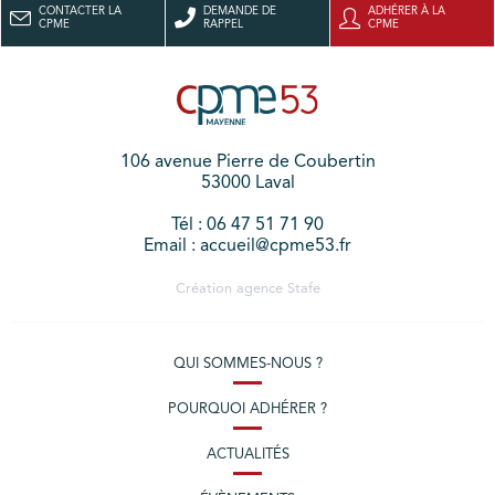
CONTACTER LA
DEMANDE DE
ADHÉRER À LA
CPME
RAPPEL
CPME
106 avenue Pierre de Coubertin
53000 Laval
Tél : 06 47 51 71 90
Email : accueil@cpme53.fr
Création agence
Stafe
QUI SOMMES-NOUS ?
POURQUOI ADHÉRER ?
ACTUALITÉS