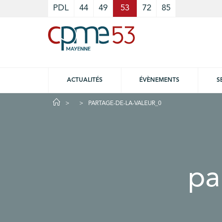
Cookies management panel
PDL
44
49
53
72
85
ACTUALITÉS
ÉVÈNEMENTS
S
PARTAGE-DE-LA-VALEUR_0
pa