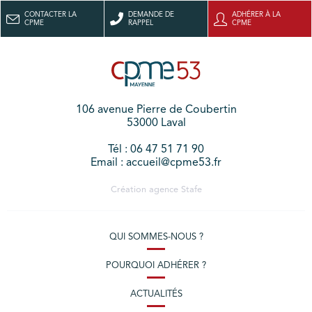
CONTACTER LA
DEMANDE DE
ADHÉRER À LA
CPME
RAPPEL
CPME
106 avenue Pierre de Coubertin
53000 Laval
Tél : 06 47 51 71 90
Email : accueil@cpme53.fr
Création agence
Stafe
QUI SOMMES-NOUS ?
POURQUOI ADHÉRER ?
ACTUALITÉS