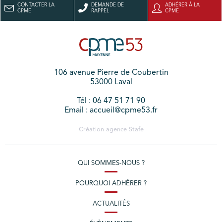
CONTACTER LA
DEMANDE DE
ADHÉRER À LA
CPME
RAPPEL
CPME
106 avenue Pierre de Coubertin
53000 Laval
Tél : 06 47 51 71 90
Email : accueil@cpme53.fr
Création agence
Stafe
QUI SOMMES-NOUS ?
POURQUOI ADHÉRER ?
ACTUALITÉS