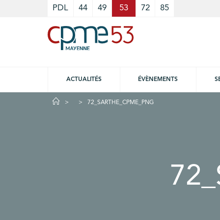
Cookies management panel
PDL
44
49
53
72
85
ACTUALITÉS
ÉVÈNEMENTS
S
72_SARTHE_CPME_PNG
72