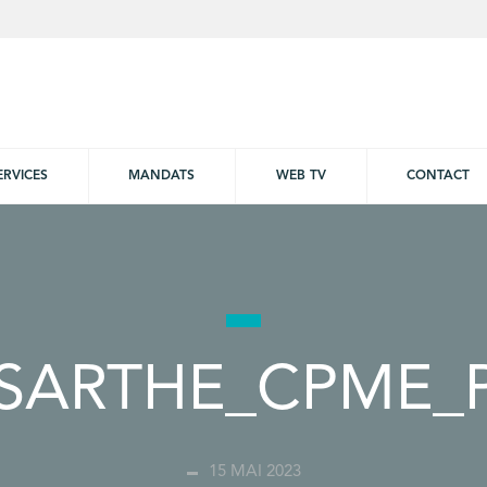
ERVICES
MANDATS
WEB TV
CONTACT
_SARTHE_CPME_
15 MAI 2023