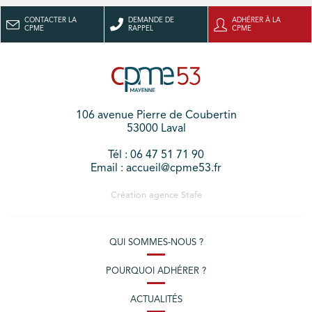
CONTACTER LA
DEMANDE DE
ADHÉRER À LA
CPME
RAPPEL
CPME
106 avenue Pierre de Coubertin
53000 Laval
Tél : 06 47 51 71 90
Email : accueil@cpme53.fr
Création agence
Stafe
QUI SOMMES-NOUS ?
POURQUOI ADHÉRER ?
ACTUALITÉS