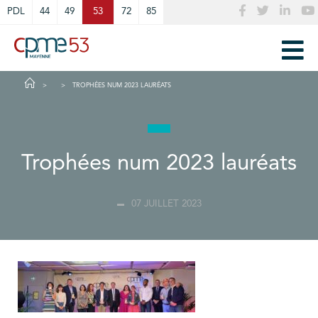
Cookies management panel
PDL
44
49
53
72
85
TROPHÉES NUM 2023 LAURÉATS
Trophées num 2023 lauréats
07 JUILLET 2023