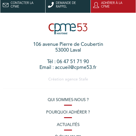
CONTACTER LA
DEMANDE DE
ADHÉRER À LA
CPME
RAPPEL
CPME
106 avenue Pierre de Coubertin
53000 Laval
Tél : 06 47 51 71 90
Email : accueil@cpme53.fr
Création agence
Stafe
QUI SOMMES-NOUS ?
POURQUOI ADHÉRER ?
ACTUALITÉS