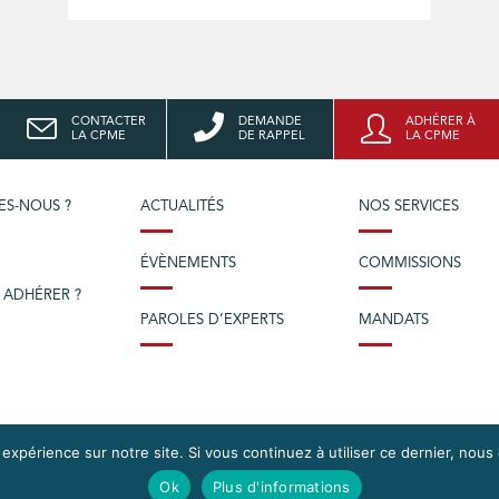
CONTACTER
DEMANDE
ADHÉRER À
LA CPME
DE RAPPEL
LA CPME
ES-NOUS ?
ACTUALITÉS
NOS SERVICES
ÉVÈNEMENTS
COMMISSIONS
 ADHÉRER ?
PAROLES D’EXPERTS
MANDATS
 expérience sur notre site. Si vous continuez à utiliser ce dernier, nous
Ok
Plus d'informations