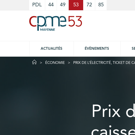
Cookies management panel
PDL
44
49
53
72
85
ACTUALITÉS
ÉVÈNEMENTS
S
ÉCONOMIE
PRIX DE L’ÉLECTRICITÉ, TICKET DE 
Prix d
caiss