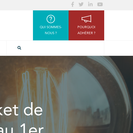
QUI SOMMES-
POURQUOI
NOUS ?
ADHÉRER ?
cket de
au 1er