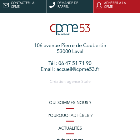
CONTACTER LA
DEMANDE DE
ADHÉRER À LA
CPME
RAPPEL
CPME
106 avenue Pierre de Coubertin
53000 Laval
Tél : 06 47 51 71 90
Email : accueil@cpme53.fr
Création agence
Stafe
QUI SOMMES-NOUS ?
POURQUOI ADHÉRER ?
ACTUALITÉS