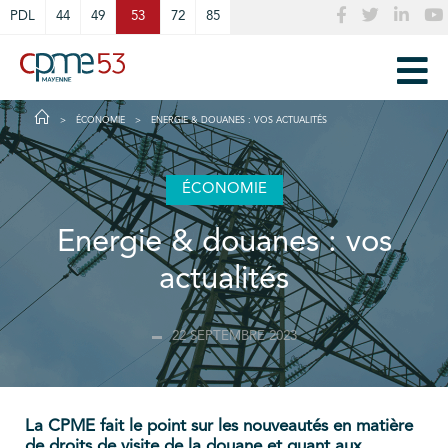
Cookies management panel
PDL
44
49
53
72
85
ÉCONOMIE
ENERGIE & DOUANES : VOS ACTUALITÉS
ÉCONOMIE
Energie & douanes : vos
actualités
22 SEPTEMBRE 2023
La CPME fait le point sur les nouveautés en matière
de droits de visite de la douane et quant aux