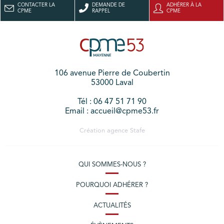
CONTACTER LA
DEMANDE DE
ADHÉRER À LA
CPME
RAPPEL
CPME
106 avenue Pierre de Coubertin
53000 Laval
Tél : 06 47 51 71 90
Email : accueil@cpme53.fr
Création agence
Stafe
QUI SOMMES-NOUS ?
POURQUOI ADHÉRER ?
ACTUALITÉS