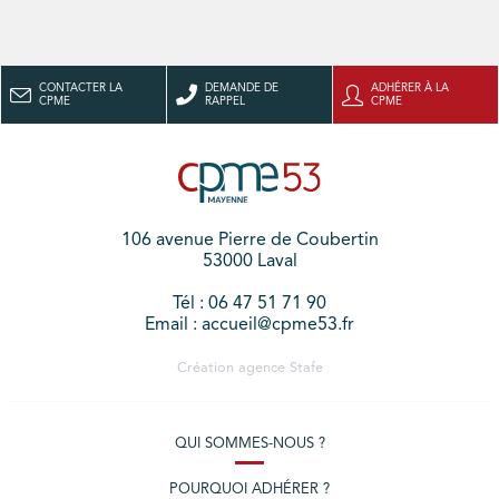
CONTACTER LA
DEMANDE DE
ADHÉRER À LA
CPME
RAPPEL
CPME
106 avenue Pierre de Coubertin
53000 Laval
Tél : 06 47 51 71 90
Email : accueil@cpme53.fr
Création agence
Stafe
QUI SOMMES-NOUS ?
POURQUOI ADHÉRER ?