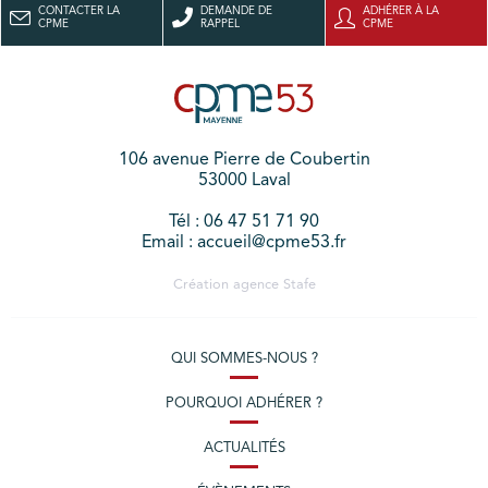
CONTACTER LA
DEMANDE DE
ADHÉRER À LA
CPME
RAPPEL
CPME
106 avenue Pierre de Coubertin
53000 Laval
Tél : 06 47 51 71 90
Email : accueil@cpme53.fr
Création agence
Stafe
QUI SOMMES-NOUS ?
POURQUOI ADHÉRER ?
ACTUALITÉS