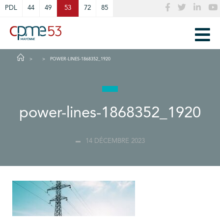
Cookies management panel
PDL
44
49
53
72
85
POWER-LINES-1868352_1920
power-lines-1868352_1920
14 DÉCEMBRE 2023