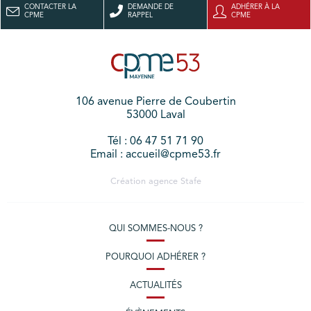
CONTACTER LA
DEMANDE DE
ADHÉRER À LA
CPME
RAPPEL
CPME
106 avenue Pierre de Coubertin
53000 Laval
Tél : 06 47 51 71 90
Email : accueil@cpme53.fr
Création agence
Stafe
QUI SOMMES-NOUS ?
POURQUOI ADHÉRER ?
ACTUALITÉS