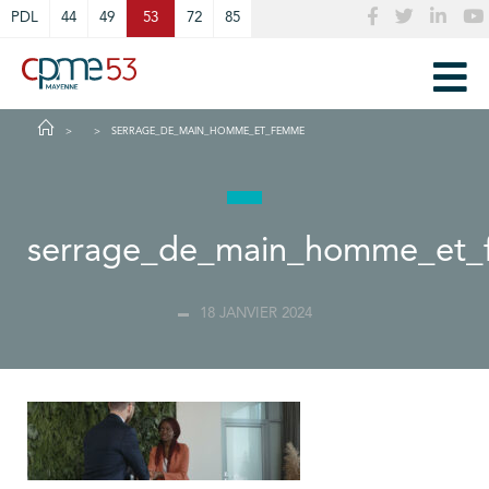
Cookies management panel
PDL
44
49
53
72
85
SERRAGE_DE_MAIN_HOMME_ET_FEMME
serrage_de_main_homme_et
18 JANVIER 2024