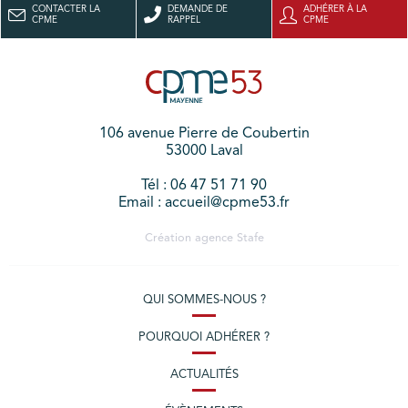
CONTACTER LA
DEMANDE DE
ADHÉRER À LA
CPME
RAPPEL
CPME
106 avenue Pierre de Coubertin
53000 Laval
Tél : 06 47 51 71 90
Email : accueil@cpme53.fr
Création agence
Stafe
QUI SOMMES-NOUS ?
POURQUOI ADHÉRER ?
ACTUALITÉS