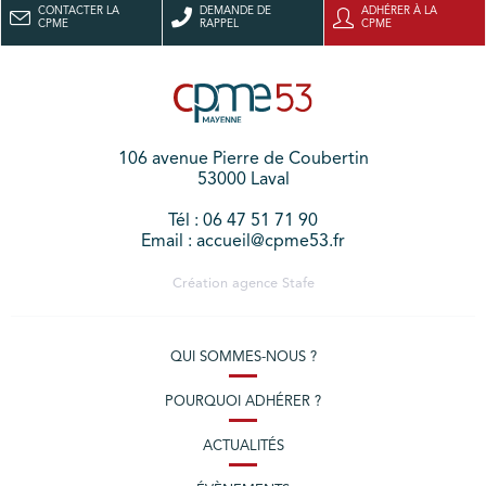
CONTACTER LA
DEMANDE DE
ADHÉRER À LA
CPME
RAPPEL
CPME
106 avenue Pierre de Coubertin
53000 Laval
Tél : 06 47 51 71 90
Email : accueil@cpme53.fr
Création agence
Stafe
QUI SOMMES-NOUS ?
POURQUOI ADHÉRER ?
ACTUALITÉS