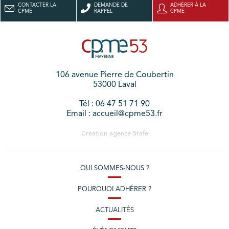
CONTACTER LA
DEMANDE DE
ADHÉRER À LA
CPME
RAPPEL
CPME
106 avenue Pierre de Coubertin
53000 Laval
Tél : 06 47 51 71 90
Email : accueil@cpme53.fr
Création agence
Stafe
QUI SOMMES-NOUS ?
POURQUOI ADHÉRER ?
ACTUALITÉS