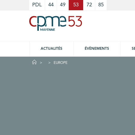
Cookies management panel
PDL
44
49
53
72
85
ACTUALITÉS
ÉVÈNEMENTS
S
EUROPE