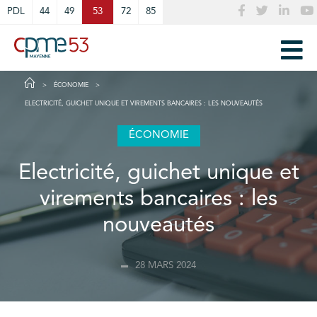
Cookies management panel
PDL
44
49
53
72
85
ÉCONOMIE
ELECTRICITÉ, GUICHET UNIQUE ET VIREMENTS BANCAIRES : LES NOUVEAUTÉS
ÉCONOMIE
Electricité, guichet unique et
virements bancaires : les
nouveautés
28 MARS 2024