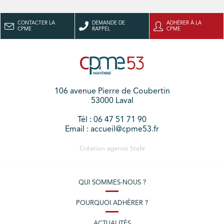
CONTACTER LA
DEMANDE DE
ADHÉRER À LA
CPME
RAPPEL
CPME
106 avenue Pierre de Coubertin
53000 Laval
Tél : 06 47 51 71 90
Email : accueil@cpme53.fr
Création agence
Stafe
QUI SOMMES-NOUS ?
POURQUOI ADHÉRER ?
ACTUALITÉS