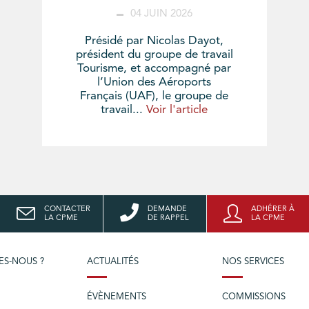
04 JUIN 2026
Présidé par Nicolas Dayot,
président du groupe de travail
Tourisme, et accompagné par
l’Union des Aéroports
Français (UAF), le groupe de
travail...
Voir l'article
CONTACTER
DEMANDE
ADHÉRER À
LA CPME
DE RAPPEL
LA CPME
ES-NOUS ?
ACTUALITÉS
NOS SERVICES
ÉVÈNEMENTS
COMMISSIONS