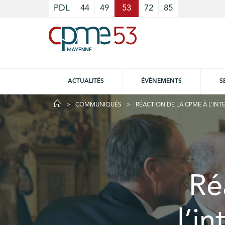
Cookies management panel
PDL
44
49
53
72
85
ACTUALITÉS
ÉVÈNEMENTS
S
COMMUNIQUÉS
RÉACTION DE LA CPME À L’INT
Ré
l’i