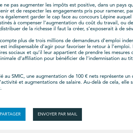
 de ne pas augmenter les impôts est positive, dans un pays q
 tenir et de respecter les engagements pris pour ramener, p
 également garder le cap face au concours Lépine auquel on
tinés à compenser l’augmentation du coût du travail, ou de 
istribuer de la richesse il faut la créer, s’exposerait à de s
nce compte plus de trois millions de demandeurs d’emploi ind
l est indispensable d’agir pour favoriser le retour à l’emploi
res sociaux et qu’il leur appartient de prendre les mesures 
inimale d’affiliation pour bénéficier de l’indemnisation au t
rié au SMIC, une augmentation de 100 € nets représente un 
’activité et augmentations de salaire. Au-delà de cela, elle
.
ENVOYER PAR MAIL
PARTAGER