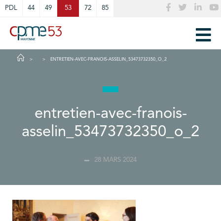
Cookies management panel
PDL
44
49
53
72
85
ENTRETIEN-AVEC-FRANOIS-ASSELIN_53473732350_O_2
entretien-avec-franois-
asselin_53473732350_o_2
28 MARS 2024