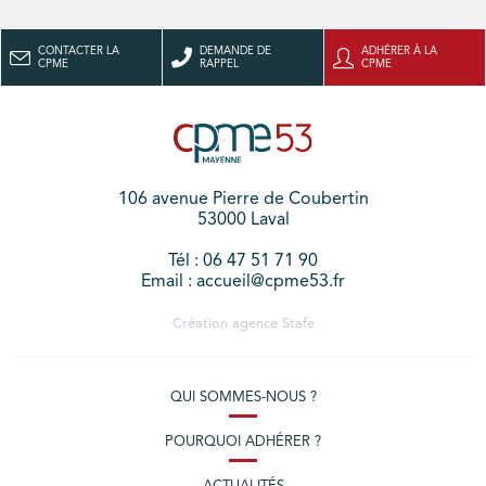
CONTACTER LA
DEMANDE DE
ADHÉRER À LA
CPME
RAPPEL
CPME
106 avenue Pierre de Coubertin
53000 Laval
Tél : 06 47 51 71 90
Email : accueil@cpme53.fr
Création agence
Stafe
QUI SOMMES-NOUS ?
POURQUOI ADHÉRER ?