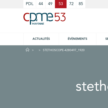
Cookies management panel
PDL
44
49
53
72
85
ACTUALITÉS
ÉVÈNEMENTS
S
STETHOSCOPE-4280497_1920
stet