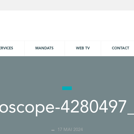
ERVICES
MANDATS
WEB TV
CONTACT
hoscope-4280497
17 MAI 2024