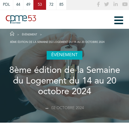
Cookies management panel
PDL
44
49
53
72
85
ÉVÉNEMENT
8ÈME ÉDITION DE LA SEMAINE DU LOGEMENT DU 14 AU 20 OCTOBRE 2024
ÉVÉNEMENT
8ème édition de la Semaine
du Logement du 14 au 20
octobre 2024
02 OCTOBRE 2024