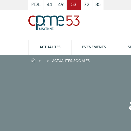
Cookies management panel
PDL
44
49
53
72
85
ACTUALITÉS
ÉVÈNEMENTS
S
ACTUALITES-SOCIALES