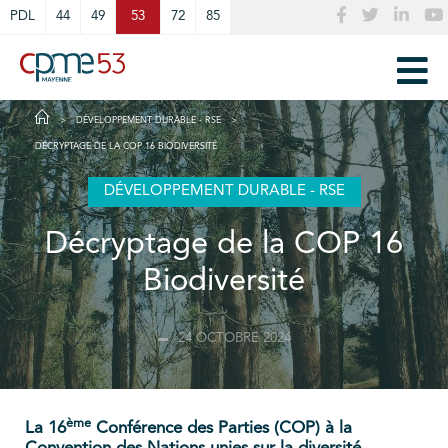
Cookies management panel
PDL
44
49
53
72
85
DÉVELOPPEMENT DURABLE - RSE
DÉCRYPTAGE DE LA COP 16 BIODIVERSITÉ
DÉVELOPPEMENT DURABLE - RSE
Décryptage de la COP 16
Biodiversité
24 OCTOBRE 2024
ème
La 16
Conférence des Parties (COP) à la