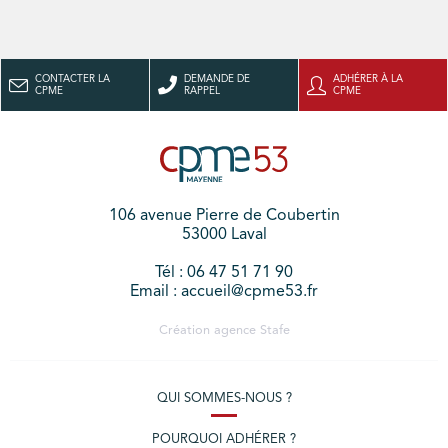
CONTACTER LA
DEMANDE DE
ADHÉRER À LA
CPME
RAPPEL
CPME
106 avenue Pierre de Coubertin
53000 Laval
Tél : 06 47 51 71 90
Email : accueil@cpme53.fr
Création agence
Stafe
QUI SOMMES-NOUS ?
POURQUOI ADHÉRER ?