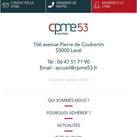
CONTACTER LA
DEMANDE DE
ADHÉRER À LA
CPME
RAPPEL
CPME
106 avenue Pierre de Coubertin
53000 Laval
Tél : 06 47 51 71 90
Email : accueil@cpme53.fr
Création agence
Stafe
QUI SOMMES-NOUS ?
POURQUOI ADHÉRER ?
ACTUALITÉS