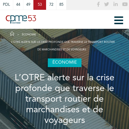
Cookies management panel
PDL
44
49
53
72
85
ÉCONOMIE
L’OTRE ALERTE SUR LA CRISE PROFONDE QUE TRAVERSE LE TRANSPORT ROUTIER
DE MARCHANDISES ET DE VOYAGEURS
ÉCONOMIE
L’OTRE alerte sur la crise
profonde que traverse le
transport routier de
marchandises et de
voyageurs