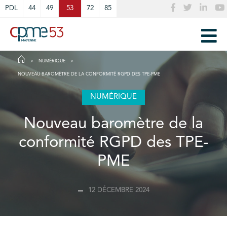
Cookies management panel
PDL
44
49
53
72
85
NUMÉRIQUE
NOUVEAU BAROMÈTRE DE LA CONFORMITÉ RGPD DES TPE-PME
NUMÉRIQUE
Nouveau baromètre de la
conformité RGPD des TPE-
PME
12 DÉCEMBRE 2024