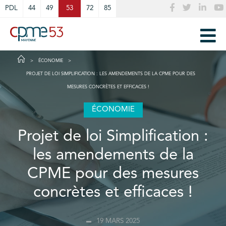
Cookies management panel
PDL
44
49
53
72
85
ÉCONOMIE
PROJET DE LOI SIMPLIFICATION : LES AMENDEMENTS DE LA CPME POUR DES
MESURES CONCRÈTES ET EFFICACES !
ÉCONOMIE
Projet de loi Simplification :
les amendements de la
CPME pour des mesures
concrètes et efficaces !
19 MARS 2025