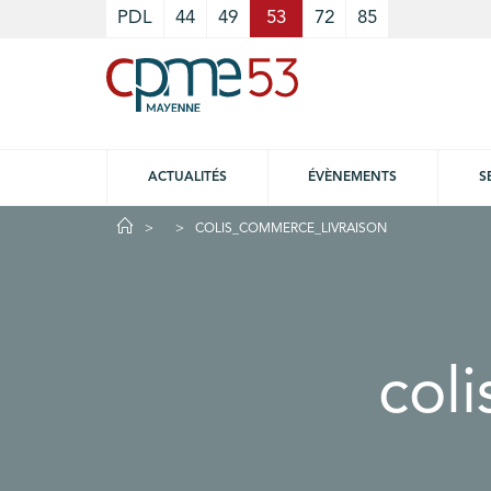
Cookies management panel
PDL
44
49
53
72
85
ACTUALITÉS
ÉVÈNEMENTS
S
COLIS_COMMERCE_LIVRAISON
col