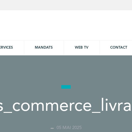
ERVICES
MANDATS
WEB TV
CONTACT
is_commerce_livra
05 MAI 2025