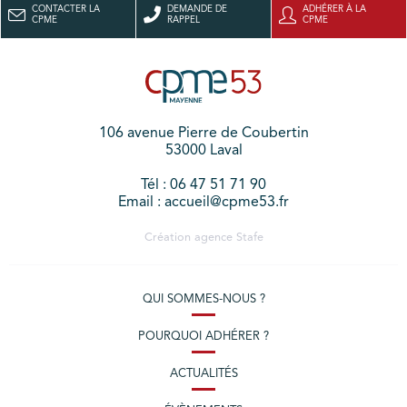
CONTACTER LA
DEMANDE DE
ADHÉRER À LA
CPME
RAPPEL
CPME
106 avenue Pierre de Coubertin
53000 Laval
Tél : 06 47 51 71 90
Email : accueil@cpme53.fr
Création agence
Stafe
QUI SOMMES-NOUS ?
POURQUOI ADHÉRER ?
ACTUALITÉS