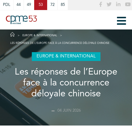
Cookies management panel
PDL
44
49
53
72
85
EUROPE & INTERNATIONAL
LES RÉPONSES DE L’EUROPE FACE À LA CONCURRENCE DÉLOYALE CHINOISE
EUROPE & INTERNATIONAL
Les réponses de l’Europe
face à la concurrence
déloyale chinoise
04 JUIN 2026