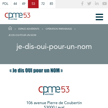
Cookies management panel
PDL
44
49
53
72
85
ESPACE ADHÉRENTS
OPÉRATION PARRAINAGE
JE-DIS-OUI-POUR-UN-NOM
je-dis-oui-pour-un-nom
106 avenue Pierre de Coubertin
53000 Laval