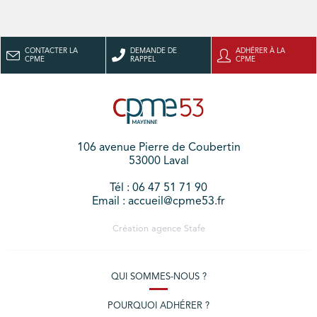
CONTACTER LA
DEMANDE DE
ADHÉRER À LA
CPME
RAPPEL
CPME
106 avenue Pierre de Coubertin
53000 Laval
Tél : 06 47 51 71 90
Email : accueil@cpme53.fr
Création agence
Stafe
QUI SOMMES-NOUS ?
POURQUOI ADHÉRER ?