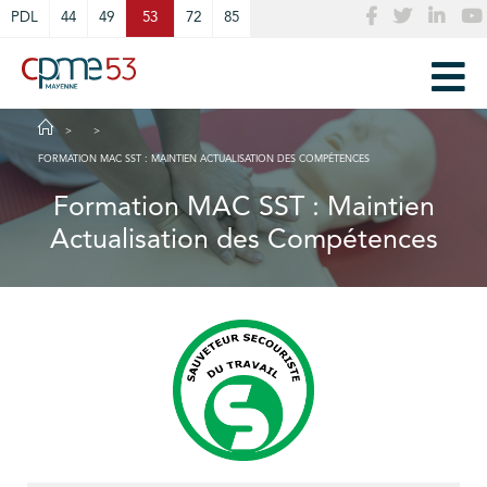
Cookies management panel
PDL
44
49
53
72
85
FORMATION MAC SST : MAINTIEN ACTUALISATION DES COMPÉTENCES
Formation MAC SST : Maintien
Actualisation des Compétences