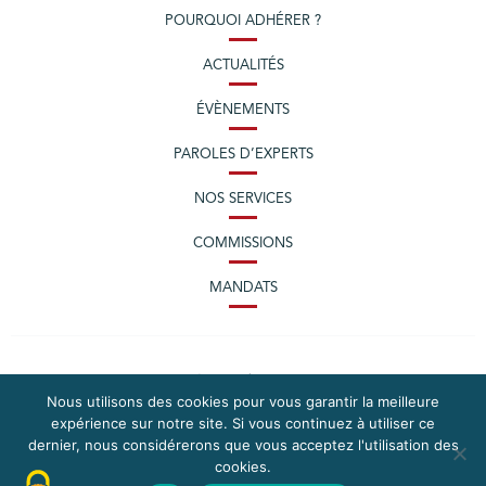
POURQUOI ADHÉRER ?
ACTUALITÉS
ÉVÈNEMENTS
PAROLES D’EXPERTS
NOS SERVICES
COMMISSIONS
MANDATS
Nous utilisons des cookies pour vous garantir la meilleure
expérience sur notre site. Si vous continuez à utiliser ce
dernier, nous considérerons que vous acceptez l'utilisation des
cookies.
PLAN DU SITE
MENTIONS LÉGALES