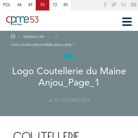
Cookies management panel
PDL
44
49
53
72
85
MATINALE CAFÉ
LOGO COUTELLERIE DU MAINE ANJOU_PAGE_1
Logo Coutellerie du Maine
Anjou_Page_1
01 OCTOBRE 2024